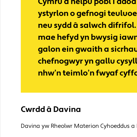
Cymru a helpu pobl i ddod 
ystyrlon o gefnogi teuluo
neu sydd â salwch difrifol
mae hefyd yn bwysig iawn
galon ein gwaith a sicrha
chefnogwyr yn gallu cysyll
nhw’n teimlo’n fwyaf cyff
Cwrdd â Davina
Davina yw Rheolwr Materion Cyhoeddus a Ph