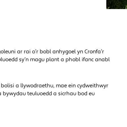
leuni ar rai o’r bobl anhygoel yn Cronfa’r
uluoedd sy’n magu plant a phobl ifanc anabl
 bolisi a llywodraethu, mae ein cydweithwyr
a bywydau teuluoedd a sicrhau bod eu