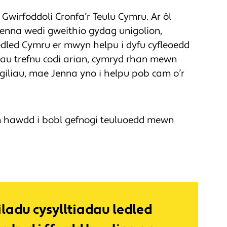
wirfoddoli Cronfa’r Teulu Cymru. Ar ôl
enna wedi gweithio gydag unigolion,
dled Cymru er mwyn helpu i dyfu cyfleoedd
siau trefnu codi arian, cymryd rhan mewn
giliau, mae Jenna yno i helpu pob cam o’r
n hawdd i bobl gefnogi teuluoedd mewn
ladu cysylltiadau ledled