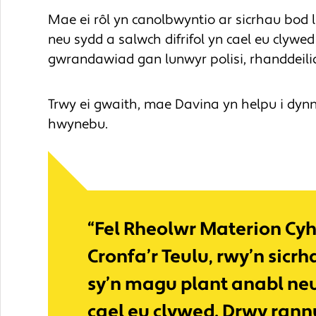
Mae ei rôl yn canolbwyntio ar sicrhau bod 
neu sydd a salwch difrifol yn cael eu clywe
gwrandawiad gan lunwyr polisi, rhanddeilia
Trwy ei gwaith, mae Davina yn helpu i dynn
hwynebu.
“Fel Rheolwr Materion Cy
Cronfa’r Teulu, rwy’n sicrh
sy’n magu plant anabl neu 
cael eu clywed. Drwy rann