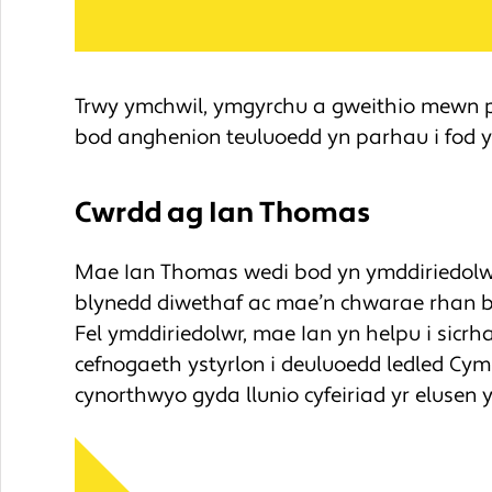
Trwy ymchwil, ymgyrchu a gweithio mewn p
bod anghenion teuluoedd yn parhau i fod y
Cwrdd ag Ian Thomas
Mae Ian Thomas wedi bod yn ymddiriedolwr 
blynedd diwethaf ac mae’n chwarae rhan bw
Fel ymddiriedolwr, mae Ian yn helpu i sicr
cefnogaeth ystyrlon i deuluoedd ledled Cym
cynorthwyo gyda llunio cyfeiriad yr elusen y