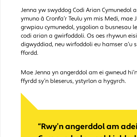
Jenna yw swyddog Codi Arian Cymunedol a G
ymuno â Cronfa’r Teulu ym mis Medi, mae J
grwpiau cymunedol, ysgolion a busnesau le
codi arian a gwirfoddoli. Os oes rhywun ei
digwyddiad, neu wirfoddoli eu hamser a’u s
ffordd.
Mae Jenna yn angerddol am ei gwneud hi’
ffyrdd sy’n bleserus, ystyrlon a hygyrch.
“Rwy’n angerddol am adei