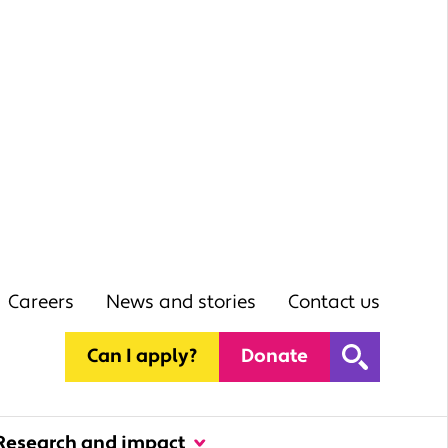
Careers
News and stories
Contact us
Can I apply?
Donate
Research and impact