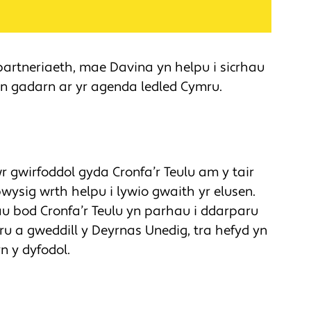
artneriaeth, mae Davina yn helpu i sicrhau
n gadarn ar yr agenda ledled Cymru.
gwirfoddol gyda Cronfa’r Teulu am y tair
ysig wrth helpu i lywio gwaith yr elusen.
hau bod Cronfa’r Teulu yn parhau i ddarparu
ru a gweddill y Deyrnas Unedig, tra hefyd yn
n y dyfodol.