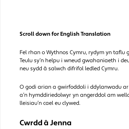
Scroll down for English Translation
Fel rhan o Wythnos Cymru, rydym yn taflu go
Teulu sy’n helpu i wneud gwahaniaeth i de
neu sydd â salwch difrifol ledled Cymru.
O godi arian a gwirfoddoli i ddylanwadu ar
a’n hymddiriedolwyr yn angerddol am well
lleisiau’n cael eu clywed.
Cwrdd â Jenna