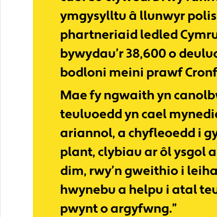
ymgysylltu â llunwyr polis
phartneriaid ledled Cymru
bywydau’r 38,600 o deulu
bodloni meini prawf Cronfa
Mae fy ngwaith yn canolb
teuluoedd yn cael mynedi
ariannol, a chyfleoedd i
plant, clybiau ar ôl ysgol
dim, rwy’n gweithio i lei
hwynebu a helpu i atal te
pwynt o argyfwng.”