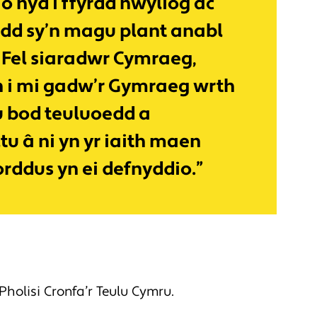
o hyd i ffyrdd hwyliog ac
edd sy’n magu plant anabl
. Fel siaradwr Cymraeg,
 i mi gadw’r Gymraeg wrth
u bod teuluoedd a
tu â ni yn yr iaith maen
orddus yn ei defnyddio.”
olisi Cronfa’r Teulu Cymru.