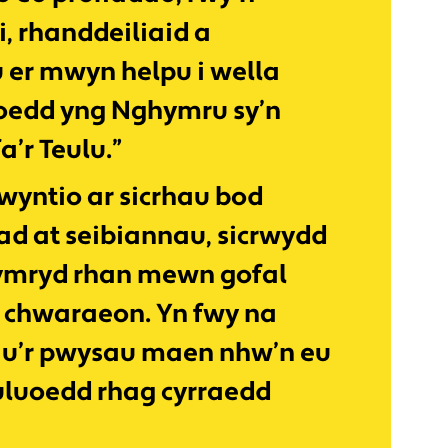
i, rhanddeiliaid a
 er mwyn helpu i wella
oedd yng Nghymru sy’n
’r Teulu.”
wyntio ar sicrhau bod
ad at seibiannau, sicrwydd
 gymryd rhan mewn gofal
 a chwaraeon. Yn fwy na
hau’r pwysau maen nhw’n eu
uluoedd rhag cyrraedd