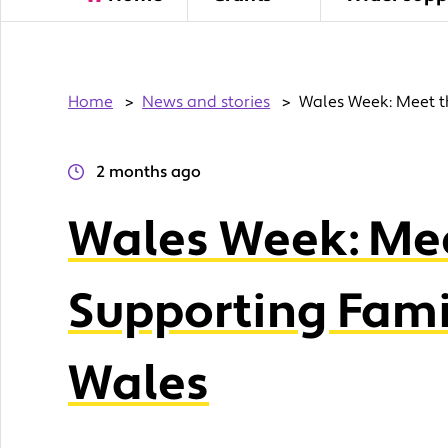
Home
>
News and stories
>
Wales Week: Meet t
2 months ago
Wales Week: Mee
Supporting Fami
Wales