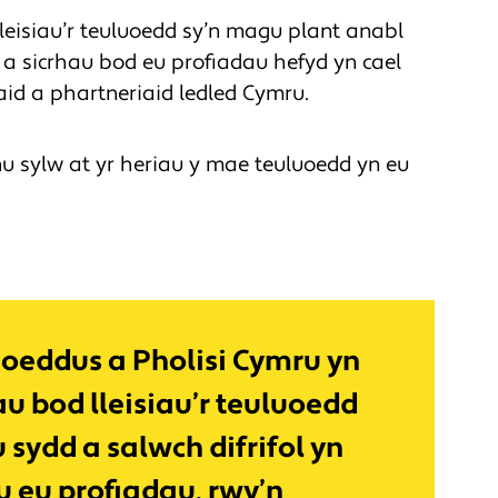
lleisiau’r teuluoedd sy’n magu plant anabl
d a sicrhau bod eu profiadau hefyd yn cael
id a phartneriaid ledled Cymru.
u sylw at yr heriau y mae teuluoedd yn eu
hoeddus a Pholisi Cymru yn
au bod lleisiau’r teuluoedd
sydd a salwch difrifol yn
u eu profiadau, rwy’n